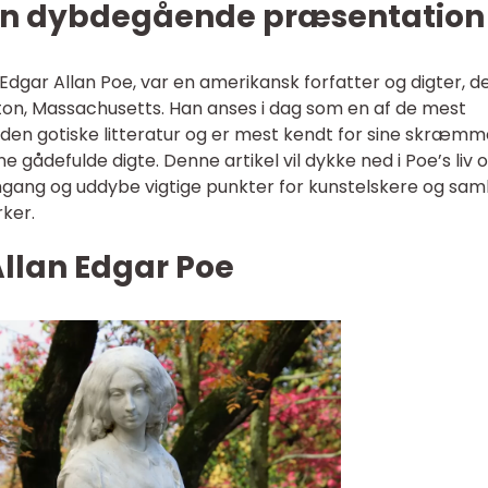
 En dybdegående præsentation
dgar Allan Poe, var en amerikansk forfatter og digter, d
oston, Massachusetts. Han anses i dag som en af de mest
r den gotiske litteratur og er mest kendt for sine skræm
 gådefulde digte. Denne artikel vil dykke ned i Poe’s liv 
mgang og uddybe vigtige punkter for kunstelskere og saml
rker.
Allan Edgar Poe