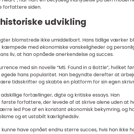
ge forfattere siden.
historiske udvikling
digter blomstrede ikke umiddelbart. Hans tidlige værker b
han kæmpede med økonomiske vanskeligheder og personli
 hans liv, at han opnåede anerkendelse og succes.
rrence med sin novelle “MS. Found in a Bottle”, hvilket ført
og øgede hans popularitet. Han begyndte derefter at arbe
rære tidsskrifter og skabte en platform for sin egen skriv
adskillige fortællinger, digte og kritiske essays. Han
ørste forfattere, der levede af at skrive alene uden at 
sværre led Poe af en konstant økonomisk bekymring, og h
olisme og et ustabilt kærlighedsliv.
kunne have opnået endnu større succes, hvis han ikke 