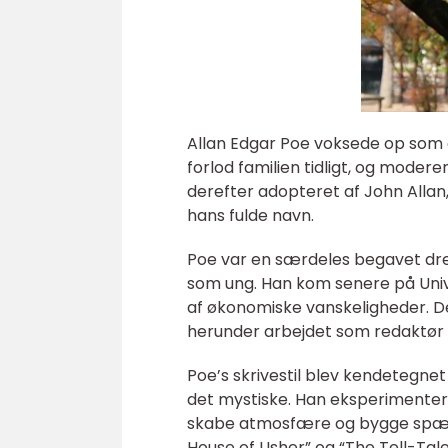
Allan Edgar Poe voksede op som d
forlod familien tidligt, og moder
derefter adopteret af John Allan
hans fulde navn.
Poe var en særdeles begavet dreng
som ung. Han kom senere på Univer
af økonomiske vanskeligheder. Det
herunder arbejdet som redaktør og
Poe’s skrivestil blev kendetegne
det mystiske. Han eksperimentere
skabe atmosfære og bygge spænd
House of Usher” og “The Tell-Tal