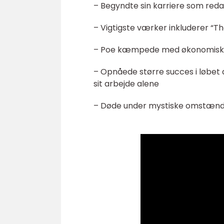
– Begyndte sin karriere som redak
– Vigtigste værker inkluderer “Th
– Poe kæmpede med økonomiske 
– Opnåede større succes i løbet af
sit arbejde alene
– Døde under mystiske omstændi