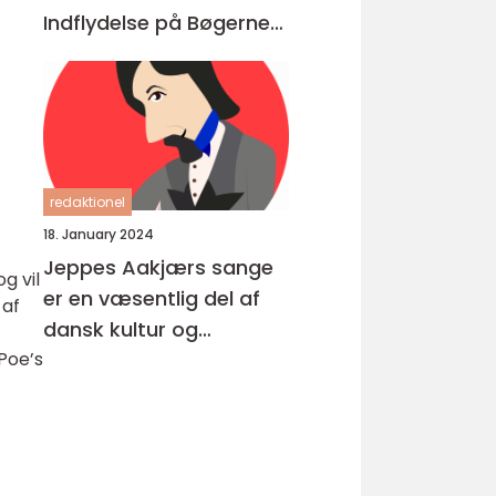
Indflydelse på Bøgerne
Igennem Tiderne
redaktionel
18. January 2024
Jeppes Aakjærs sange
g vil
er en væsentlig del af
 af
dansk kultur og
musikhistorie
 Poe’s