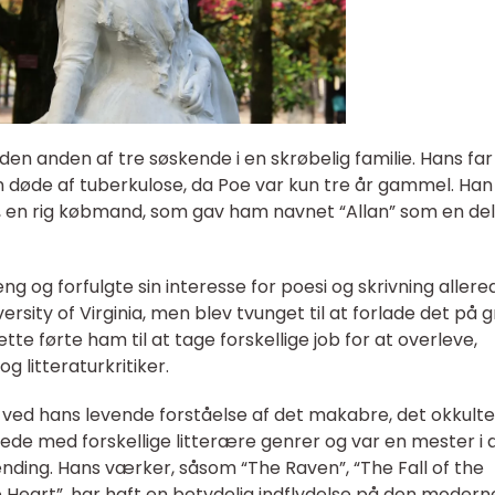
en anden af tre søskende i en skrøbelig familie. Hans far
en døde af tuberkulose, da Poe var kun tre år gammel. Han
, en rig købmand, som gav ham navnet “Allan” som en del
 og forfulgte sin interesse for poesi og skrivning allere
sity of Virginia, men blev tvunget til at forlade det på 
te førte ham til at tage forskellige job for at overleve,
 litteraturkritiker.
t ved hans levende forståelse af det makabre, det okkult
de med forskellige litterære genrer og var en mester i 
ing. Hans værker, såsom “The Raven”, “The Fall of the
e Heart”, har haft en betydelig indflydelse på den modern