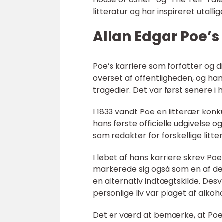
litteratur og har inspireret utalli
Allan Edgar Poe’s 
Poe’s karriere som forfatter og 
overset af offentligheden, og 
tragedier. Det var først senere i
I 1833 vandt Poe en litterær konku
hans første officielle udgivelse 
som redaktør for forskellige litte
I løbet af hans karriere skrev Poe 
markerede sig også som en af de f
en alternativ indtægtskilde. De
personlige liv var plaget af alkoh
Det er værd at bemærke, at Poe 