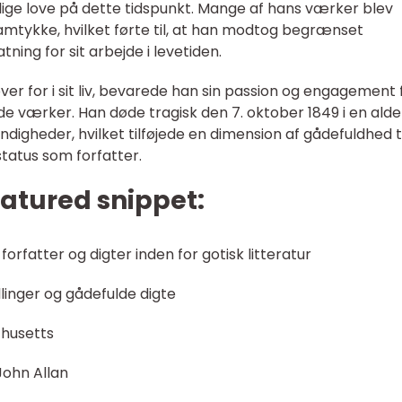
ige love på dette tidspunkt. Mange af hans værker blev
amtykke, hvilket førte til, at han modtog begrænset
ing for sit arbejde i levetiden.
ver for i sit liv, bevarede han sin passion og engagement 
 værker. Han døde tragisk den 7. oktober 1849 i en alde
igheder, hvilket tilføjede en dimension af gådefuldhed ti
status som forfatter.
eatured snippet:
orfatter og digter inden for gotisk litteratur
inger og gådefulde digte
chusetts
John Allan