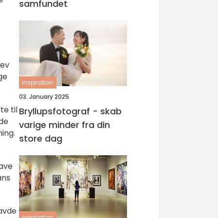
samfundet
lev
ge
inspiration
03. January 2025
e til
Bryllupsfotograf - skab
jde
varige minder fra din
ning.
store dag
have
ans
havde
inspiration