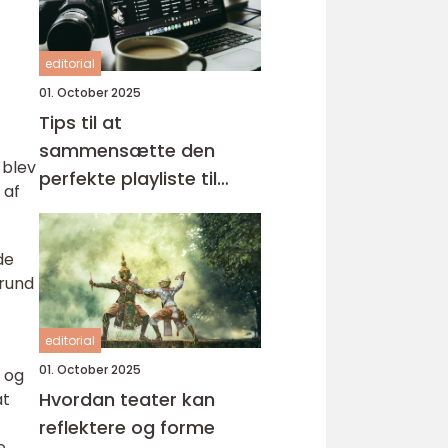
editorial
01. October 2025
Tips til at
sammensætte den
 blev
perfekte playliste til
 af
enhver lejlighed
de
grund
editorial
01. October 2025
e og
Hvordan teater kan
at
reflektere og forme
e