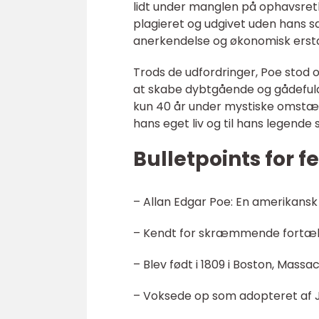
lidt under manglen på ophavsretl
plagieret og udgivet uden hans s
anerkendelse og økonomisk erstatn
Trods de udfordringer, Poe stod o
at skabe dybtgående og gådefulde
kun 40 år under mystiske omstænd
hans eget liv og til hans legende 
Bulletpoints for f
– Allan Edgar Poe: En amerikansk f
– Kendt for skræmmende fortæll
– Blev født i 1809 i Boston, Massa
– Voksede op som adopteret af 