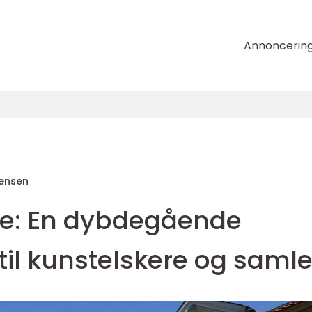
Annoncerin
tensen
oe: En dybdegående
til kunstelskere og samle