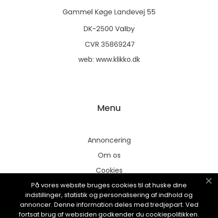
web:
www.klikko.dk
Menu
Annoncering
Om os
Cookies
På vores website bruges cookies til at huske dine
Kontakt os
indstillinger, statistik og personalisering af indhold og
Sitemap
annoncer. Denne information deles med tredjepart. Ved
fortsat brug af websiden godkender du cookiepolitikken.