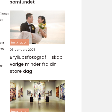
samfundet
Disse
ke
ner
inspiration
lev
03. January 2025
Bryllupsfotograf - skab
varige minder fra din
er
store dag
inspiration