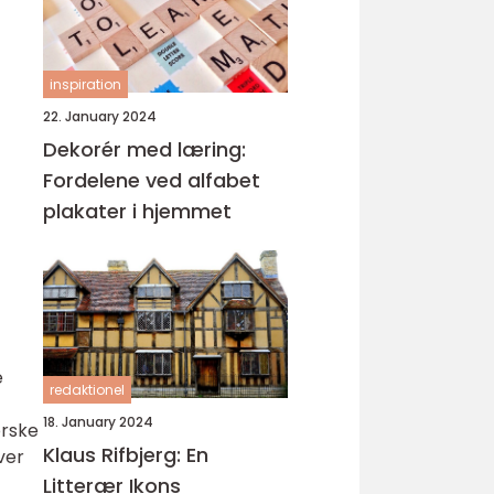
inspiration
22. January 2024
Dekorér med læring:
Fordelene ved alfabet
plakater i hjemmet
e
redaktionel
18. January 2024
orske
Klaus Rifbjerg: En
ver
Litterær Ikons