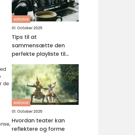
editorial
01. October 2025
Tips til at
sammensætte den
perfekte playliste til
enhver lejlighed
hed
e
r de
editorial
01. October 2025
Hvordan teater kan
ense,
reflektere og forme