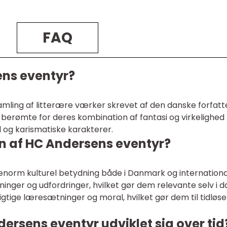
FAQ
ens eventyr?
mling af litterære værker skrevet af den danske forfatt
 berømte for deres kombination af fantasi og virkelighed
og karismatiske karakterer.
n af HC Andersens eventyr?
norm kulturel betydning både i Danmark og internationa
nger og udfordringer, hvilket gør dem relevante selv i d
igtige læresætninger og moral, hvilket gør dem til tidløse
ersens eventyr udviklet sig over tid