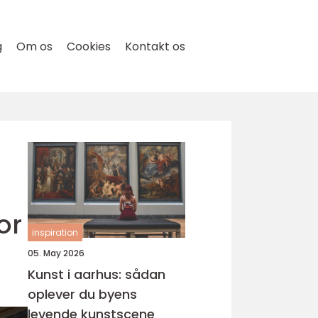
g
Om os
Cookies
Kontakt os
or
inspiration
05. May 2026
Kunst i aarhus: sådan
oplever du byens
levende kunstscene