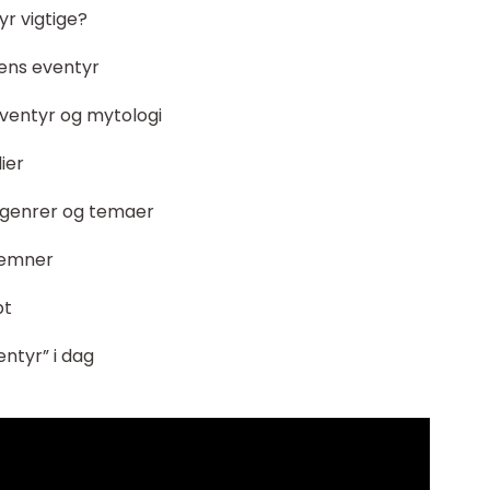
r vigtige?
sens eventyr
eeventyr og mytologi
ier
 genrer og temaer
e emner
pt
ntyr” i dag