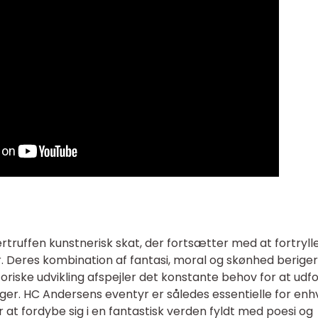
truffen kunstnerisk skat, der fortsætter med at fortryll
 Deres kombination af fantasi, moral og skønhed beriger
toriske udvikling afspejler det konstante behov for at udf
er. HC Andersens eventyr er således essentielle for enh
 at fordybe sig i en fantastisk verden fyldt med poesi og