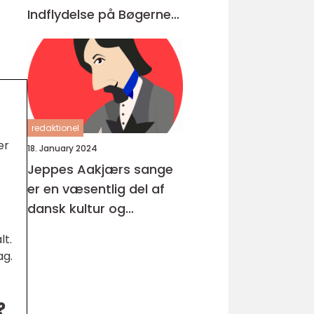
Indflydelse på Bøgerne
Igennem Tiderne
redaktionel
er
18. January 2024
Jeppes Aakjærs sange
er en væsentlig del af
dansk kultur og
musikhistorie
lt.
ag.
?