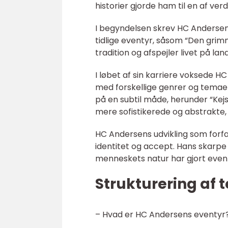
historier gjorde ham til en af ve
I begyndelsen skrev HC Andersen 
tidlige eventyr, såsom “Den grim
tradition og afspejler livet på la
I løbet af sin karriere voksede 
med forskellige genrer og temaer
på en subtil måde, herunder “Kejs
mere sofistikerede og abstrakte, h
HC Andersens udvikling som forfa
identitet og accept. Hans skarpe 
menneskets natur har gjort event
Strukturering af t
– Hvad er HC Andersens eventyr