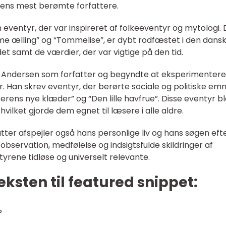
rdens mest berømte forfattere.
eventyr, der var inspireret af folkeeventyr og mytologi. 
me ælling” og “Tommelise”, er dybt rodfæstet i den dans
ndet samt de værdier, der var vigtige på den tid.
HC Andersen som forfatter og begyndte at eksperimentere
. Han skrev eventyr, der berørte sociale og politiske em
erens nye klæder” og “Den lille havfrue”. Disse eventyr b
vilket gjorde dem egnet til læsere i alle aldre.
tter afspejler også hans personlige liv og hans søgen eft
observation, medfølelse og indsigtsfulde skildringer af
yrene tidløse og universelt relevante.
eksten til featured snippet:
?