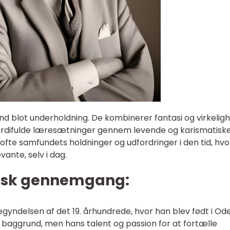
d blot underholdning. De kombinerer fantasi og virkelig
ærdifulde læresætninger gennem levende og karismatisk
ofte samfundets holdninger og udfordringer i den tid, hvo
vante, selv i dag.
risk gennemgang:
gyndelsen af det 19. århundrede, hvor han blev født i Od
aggrund, men hans talent og passion for at fortælle