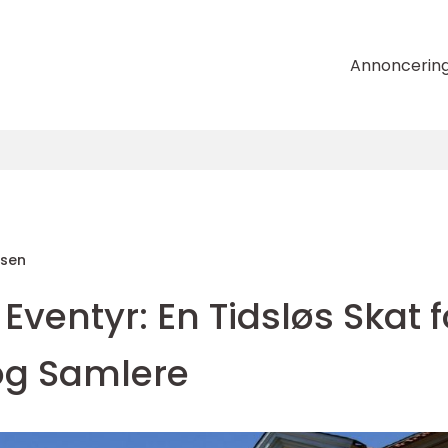
Annoncerin
nsen
ventyr: En Tidsløs Skat f
og Samlere