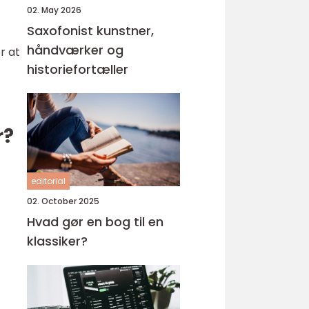
02. May 2026
Saxofonist kunstner,
håndværker og
r at
historiefortæller
r?
editorial
02. October 2025
Hvad gør en bog til en
klassiker?