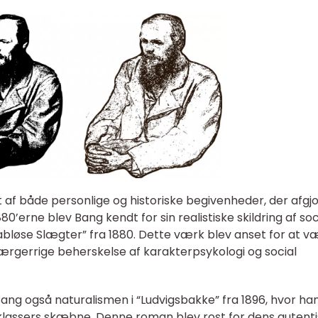
 af både personlige og historiske begivenheder, der afgjo
80’erne blev Bang kendt for sin realistiske skildring af soc
aabløse Slægter” fra 1880. Dette værk blev anset for at v
rgerrige beherskelse af karakterpsykologi og social
Bang også naturalismen i “Ludvigsbakke” fra 1896, hvor ha
 klassers skæbne. Denne roman blev rost for dens autent