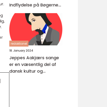
ur.
Indflydelse på Bøgerne
Igennem Tiderne
og
ig,
r.
er
redaktionel
18. January 2024
Jeppes Aakjærs sange
er en væsentlig del af
dansk kultur og
musikhistorie
d