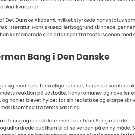
ske slumkvarterer.
m af Det Danske Akademi, hvilket styrkede hans status so
sk litteratur. Hans skuespillerbaggrund skinnede igennem
r han kombinerede sine erfaringer fra teaterscenen med s
erman Bang i Den Danske
 sig med flere forskellige temaer, herunder samfundskri
dets reaktion på udstødte. Hans romaner og noveller e
og han er blevet hyldet for sin realistiske og skarpe skrive
pmærksomhed fra første sætning.
rtrættering og sociale kommentarer brød Bang med de
 og udfordrede publikum til at se verden på en ny måde.