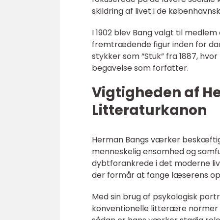
skildring af livet i de københavn
I 1902 blev Bang valgt til medle
fremtrædende figur inden for dan
stykker som “Stuk” fra 1887, hvo
begavelse som forfatter.
Vigtigheden af H
Litteraturkanon
Herman Bangs værker beskæftiger
menneskelig ensomhed og samfun
dybtforankrede i det moderne liv, 
der formår at fange læserens o
Med sin brug af psykologisk po
konventionelle litterære normer