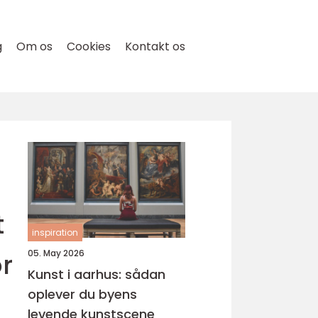
g
Om os
Cookies
Kontakt os
t
inspiration
or
05. May 2026
Kunst i aarhus: sådan
oplever du byens
levende kunstscene