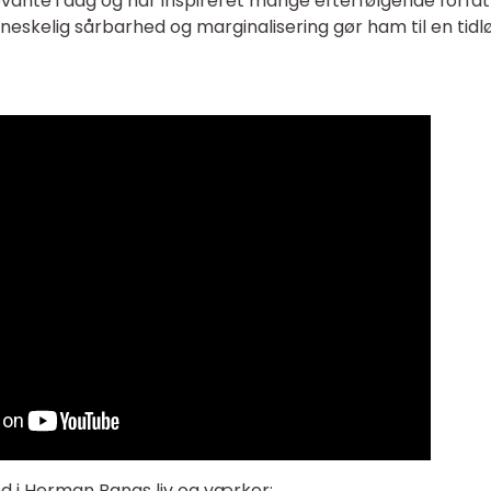
vante i dag og har inspireret mange efterfølgende forfa
eskelig sårbarhed og marginalisering gør ham til en tidl
nd i Herman Bangs liv og værker: