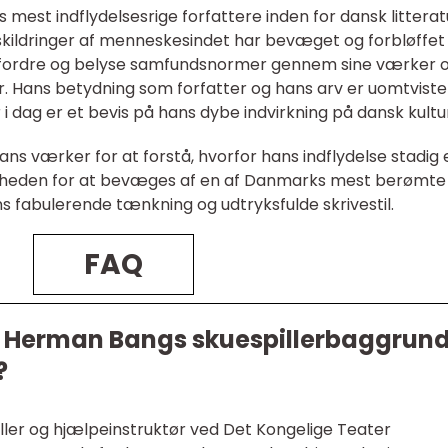
est indflydelsesrige forfattere inden for dansk litterat
 skildringer af menneskesindet har bevæget og forbløffet
udfordre og belyse samfundsnormer gennem sine værker 
ur. Hans betydning som forfatter og hans arv er uomtvistel
 dag er et bevis på hans dybe indvirkning på dansk kultu
 værker for at forstå, hvorfor hans indflydelse stadig 
igheden for at bevæges af en af Danmarks mest berømte
s fabulerende tænkning og udtryksfulde skrivestil.
FAQ
 Herman Bangs skuespillerbaggrun
?
ler og hjælpeinstruktør ved Det Kongelige Teater