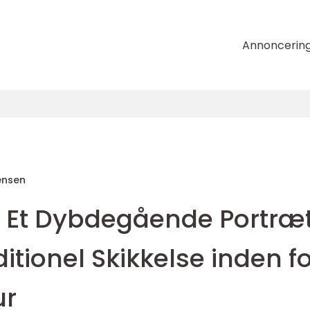
Annoncerin
ensen
 Et Dybdegående Portræ
itionel Skikkelse inden f
ur