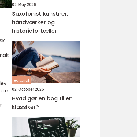
02. May 2026
Saxofonist kunstner,
håndværker og
historiefortæller
nsk
nalt
editorial
lev
02. October 2025
 som
Hvad gør en bog til en
r
klassiker?