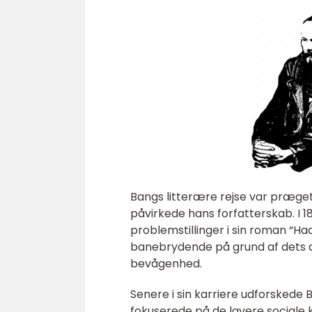
Bangs litterære rejse var præget
påvirkede hans forfatterskab. I 18
problemstillinger i sin roman “H
banebrydende på grund af dets æ
bevågenhed.
Senere i sin karriere udforskede 
fokuserede på de lavere sociale