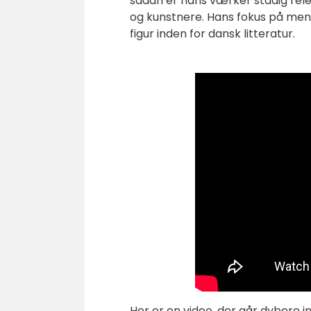
sådan er hans værker stadig rele
og kunstnere. Hans fokus på menn
figur inden for dansk litteratur.
Her er en video, der går dybere i