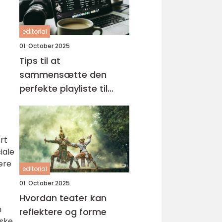
editorial
01. October 2025
Tips til at
sammensætte den
perfekte playliste til
enhver lejlighed
rt
iale
ære
editorial
01. October 2025
Hvordan teater kan
n
reflektere og forme
iske