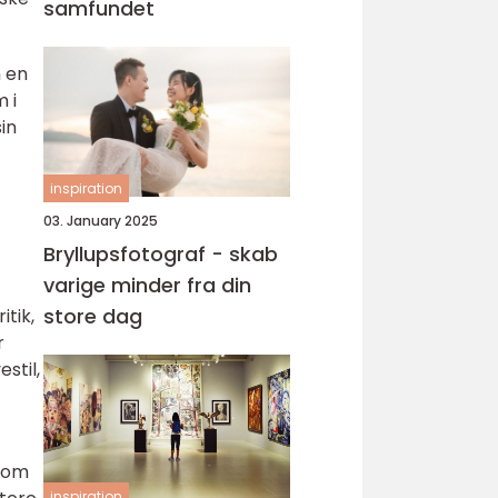
samfundet
m en
 i
in
inspiration
03. January 2025
Bryllupsfotograf - skab
varige minder fra din
store dag
tik,
r
stil,
 Som
inspiration