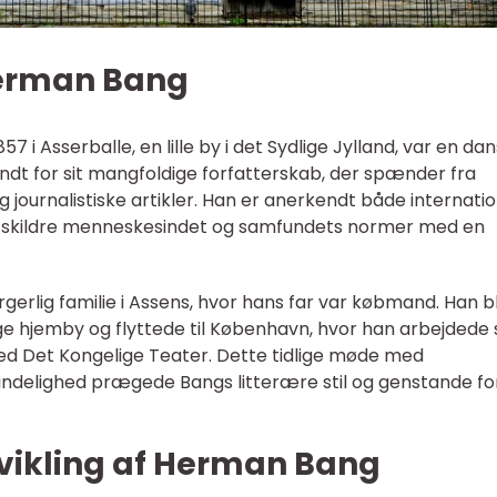
 Herman Bang
7 i Asserballe, en lille by i det Sydlige Jylland, var en da
kendt for sit mangfoldige forfatterskab, der spænder fra
g journalistiske artikler. Han er anerkendt både internatio
 at skildre menneskesindet og samfundets normer med en
erlig familie i Assens, hvor hans far var købmand. Han b
ygge hjemby og flyttede til København, hvor han arbejdede
ved Det Kongelige Teater. Dette tidlige møde med
indelighed prægede Bangs litterære stil og genstande fo
dvikling af Herman Bang