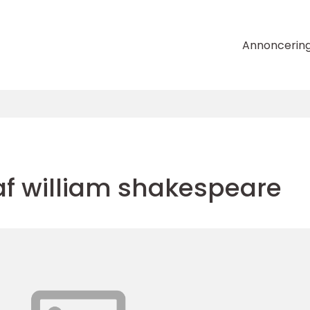
Annoncerin
af william shakespeare