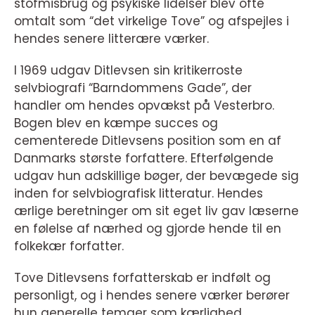
stofmisbrug og psykiske lidelser blev ofte
omtalt som “det virkelige Tove” og afspejles i
hendes senere litterære værker.
I 1969 udgav Ditlevsen sin kritikerroste
selvbiografi “Barndommens Gade”, der
handler om hendes opvækst på Vesterbro.
Bogen blev en kæmpe succes og
cementerede Ditlevsens position som en af
Danmarks største forfattere. Efterfølgende
udgav hun adskillige bøger, der bevægede sig
inden for selvbiografisk litteratur. Hendes
ærlige beretninger om sit eget liv gav læserne
en følelse af nærhed og gjorde hende til en
folkekær forfatter.
Tove Ditlevsens forfatterskab er indfølt og
personligt, og i hendes senere værker berører
hun generelle temaer som kærlighed,